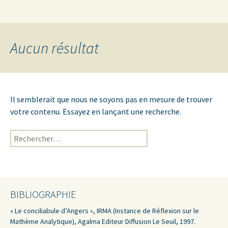
Institut du Champ freudien – Association
Aller
Recherc
Antenne Clinique d'Angers
au
UFORCA
contenu
Aucun résultat
Il semblerait que nous ne soyons pas en mesure de trouver
votre contenu. Essayez en lançant une recherche.
Rechercher :
BIBLIOGRAPHIE
« Le conciliabule d’Angers », IRMA (Instance de Réflexion sur le
Mathème Analytique), Agalma Editeur Diffusion Le Seuil, 1997.