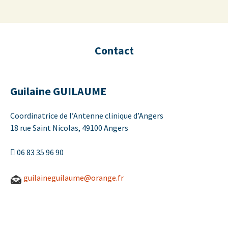
Institut du Champ freudien – Association
Aller
Recherc
Antenne Clinique d'Angers
au
UFORCA
contenu
Contact
Guilaine GUILAUME
Coordinatrice de l’Antenne clinique d’Angers
18 rue Saint Nicolas, 49100 Angers
 06 83 35 96 90
guilaineguilaume@orange.fr