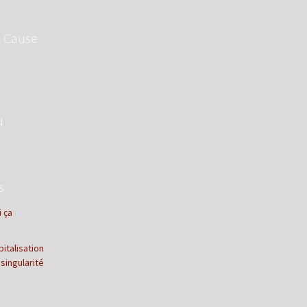
a Cause
u
s
i ça
italisation
 singularité