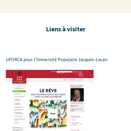
Institut du Champ freudien – Association
Aller
Recherc
Antenne Clinique d'Angers
au
UFORCA
contenu
Liens à visiter
UFORCA pour l’Université Populaire Jacques-Lacan