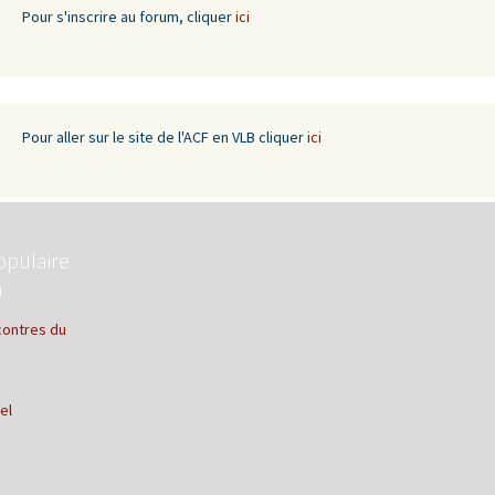
Pour s'inscrire au forum, cliquer
ici
Pour aller sur le site de l'ACF en VLB cliquer
ici
opulaire
n
contres du
el