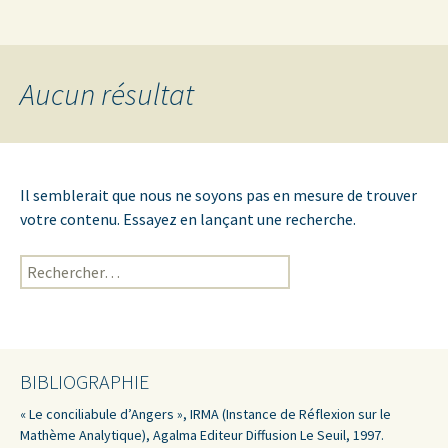
Institut du Champ freudien – Association
Aller
Recherc
Antenne Clinique d'Angers
au
UFORCA
contenu
Aucun résultat
Il semblerait que nous ne soyons pas en mesure de trouver
votre contenu. Essayez en lançant une recherche.
Rechercher :
BIBLIOGRAPHIE
« Le conciliabule d’Angers », IRMA (Instance de Réflexion sur le
Mathème Analytique), Agalma Editeur Diffusion Le Seuil, 1997.